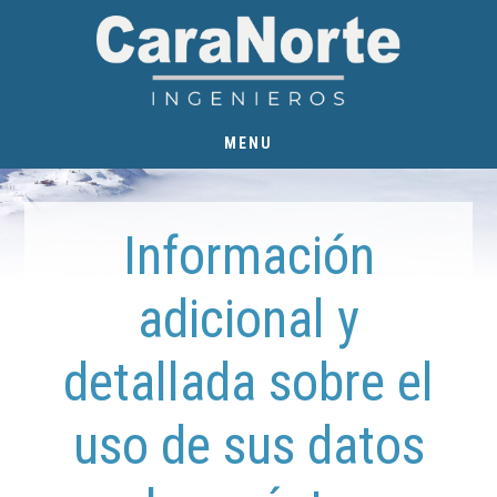
Ir
Ir
al
al
contenido
pie
principal
de
MENU
página
Información
adicional y
detallada sobre el
uso de sus datos