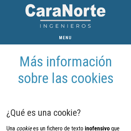
Ir
Ir
al
al
contenido
pie
principal
de
MENU
página
Más información
sobre las cookies
¿Qué es una cookie?
Una
cookie
es un fichero de texto
inofensivo
que